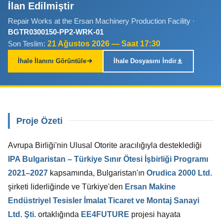
İlan Edilmiştir
Repair Works at the Ersan Machinery Production Facility ·
BGTR0300150-PP2-WRK-01
21 Ağustos 2026 — Saat 17:30
Son Teslim:
İhale İlanını Görüntüle
İhale Dosyasını İndir
Proje Özeti
Avrupa Birliği'nin Ulusal Otorite aracılığıyla desteklediği
IPA Bulgaristan – Türkiye Sınır Ötesi İşbirliği Programı
2021–2027
kapsamında, Bulgaristan'ın
Orudica 2000 Ltd.
şirketi liderliğinde ve Türkiye'den
Ersan Makine
Endüstriyel Tesisler İmalat Ticaret ve Montaj Sanayi
Ltd. Şti.
ortaklığında
EE4FUTURE
projesi hayata