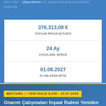
2021–2027 ·
Ulusal Otorite:
T.C. Dışişleri Bakanlığı Avrupa Birliği
Başkanlığı
376.313,08 €
TOPLAM PROJE BÜTÇESI
24 Ay
UYGULAMA SÜRESI
01.08.2027
PLANLANAN BITIŞ
DUYURU — YENI İHALE İLANI · 23.07.2026
Onarım Çalışmaları İnşaat İhalesi Yeniden