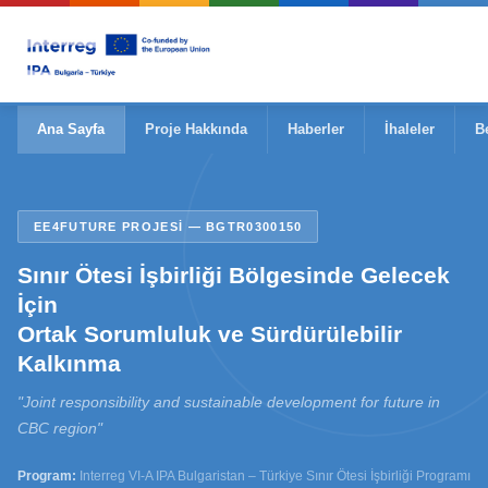
Ana Sayfa
Proje Hakkında
Haberler
İhaleler
B
EE4FUTURE PROJESI — BGTR0300150
Sınır Ötesi İşbirliği Bölgesinde Gelecek
İçin
Ortak Sorumluluk ve Sürdürülebilir
Kalkınma
"Joint responsibility and sustainable development for future in
CBC region"
Program:
Interreg VI-A IPA Bulgaristan – Türkiye Sınır Ötesi İşbirliği Programı